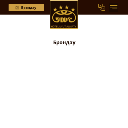
Брондау
Брондау