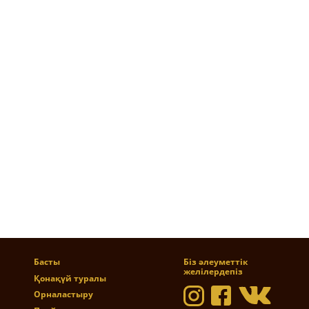
Басты
Біз әлеуметтік
желілердепіз
Қонақүй туралы
Орналастыру