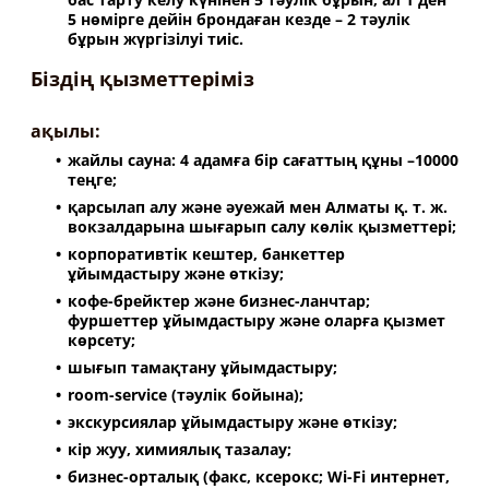
5 нөмірге дейін брондаған кезде – 2 тәулік
бұрын жүргізілуі тиіс.
Біздің қызметтеріміз
ақылы:
жайлы сауна: 4 адамға бір сағаттың құны –10000
теңге;
қарсылап алу және әуежай мен Алматы қ. т. ж.
вокзалдарына шығарып салу көлік қызметтері;
корпоративтік кештер, банкеттер
ұйымдастыру және өткізу;
кофе-брейктер және бизнес-ланчтар;
фуршеттер ұйымдастыру және оларға қызмет
көрсету;
шығып тамақтану ұйымдастыру;
room-service (тәулік бойына);
экскурсиялар ұйымдастыру және өткізу;
кір жуу, химиялық тазалау;
бизнес-орталық (факс, ксерокс; Wi-Fi интернет,