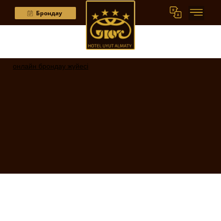
Брондау
онлайн брондау жүйесі