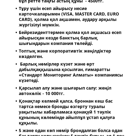
бұл ретте таңғы астың құны - 4500тг.
Тұру үшін есеп айырысу несие
карточкаларымен (VISA, MASTER CARD, EURO
CARD), қолма қол ақшамен, аудару арқылы
жүргізілуі мүмкін.
Бейрезиденттермен қолма қол ақшасыз есеп
айырысқан кезде банктың барлық
шығындарын компания төлейді.
Топтық және корпоративтік жеңілдіктер
көзделген.
Барлық нөмірлер күзет және өрт
дабылқаққышына қосылған, ғимаратты
«Стандарт Мониторинг Алматы» компаниясы
күзетеді.
Қарсылап алу және шығарып салу: жеңіл
автокөлік - 10 000тг.
Қонақтар келмей қалса, броннан кеш бас
тартса немесе бронды өзгерту туралы
уақытылы хабарламаса қонақүй 1 тәулік
құнының көлемінде айыппұл ұстап қалуға
құқылы.
5 және одан көп нөмір брондалған болса одан
бас тарту келу күнінен 5 тәулік бұрын, ал 1 ден