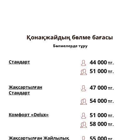
Қонақжайдың бөлме бағасы
Бөлмелерде тұру
44 000
Стандарт
тг.
51 000
тг.
47 000
Жақсартылған
тг.
Стандарт
54 000
тг.
51 000
Комфорт «Delux»
тг.
58 000
тг.
55 000
Жақсартылған Жайлылық
тг.