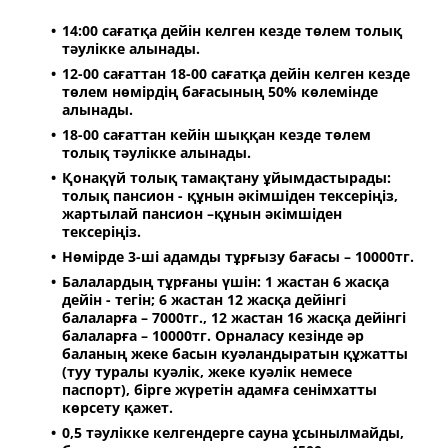
14:00 сағатқа дейін келген кезде төлем толық
тәулікке алынады.
12-00 сағаттан 18-00 сағатқа дейін келген кезде
төлем нөмірдің бағасының 50% көлемінде
алынады.
18-00 сағаттан кейін шыққан кезде төлем
толық тәулікке алынады.
Қонақүй толық тамақтану ұйымдастырады:
толық пансион - құнын әкімшіден тексеріңіз,
жартылай пансион –құнын әкімшіден
тексеріңіз.
Нөмірде 3-ші адамды тұрғызу бағасы – 10000тг.
Балалардың тұрғаны үшін: 1 жастан 6 жасқа
дейін - тегін; 6 жастан 12 жасқа дейінгі
балаларға – 7000тг., 12 жастан 16 жасқа дейінгі
балаларға – 10000тг. Орналасу кезінде әр
баланың жеке басын куәландыратын құжатты
(туу туралы куәлік, жеке куәлік немесе
паспорт), бірге жүретін адамға сенімхатты
көрсету қажет.
0,5 тәулікке келгендерге сауна ұсынылмайды,