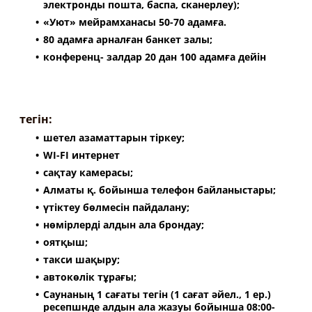
электронды пошта, баспа, сканерлеу);
«Уют» мейрамханасы 50-70 адамға.
80 адамға арналған банкет залы;
конференц- залдар 20 дан 100 адамға дейін
тегін:
шетел азаматтарын тіркеу;
WI-FI интернет
сақтау камерасы;
Алматы қ. бойынша телефон байланыстары;
үтіктеу бөлмесін пайдалану;
нөмірлерді алдын ала брондау;
оятқыш;
такси шақыру;
автокөлік тұрағы;
Саунаның 1 сағаты тегін (1 сағат әйел., 1 ер.)
ресепшнде алдын ала жазуы бойынша 08:00-