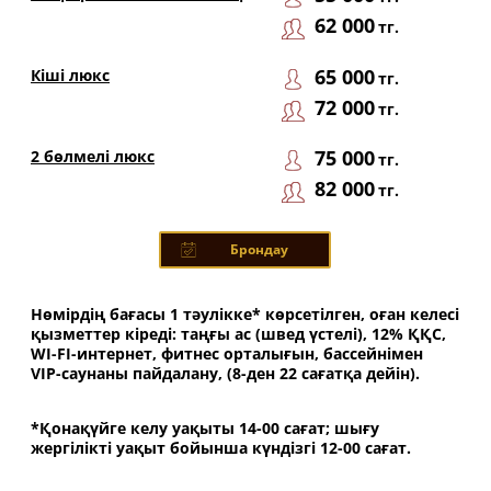
62 000
тг.
65 000
Кіші люкс
тг.
72 000
тг.
75 000
2 бөлмелі люкс
тг.
82 000
тг.
Брондау
Нөмірдің бағасы 1 тәулікке* көрсетілген, оған келесі
қызметтер кіреді: таңғы ас (швед үстелі), 12% ҚҚС,
WI-FI-интернет, фитнес орталығын, бассейнімен
VIP-саунаны пайдалану, (8-ден 22 сағатқа дейін).
*Қонақүйге келу уақыты 14-00 сағат; шығу
жергілікті уақыт бойынша күндізгі 12-00 сағат.